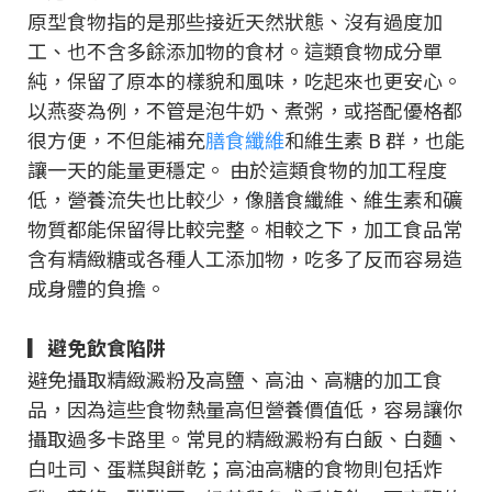
原型食物指的是那些接近天然狀態、沒有過度加
工、也不含多餘添加物的食材。這類食物成分單
純，保留了原本的樣貌和風味，吃起來也更安心。
以燕麥為例，不管是泡牛奶、煮粥，或搭配優格都
很方便，不但能補充
膳食纖維
和維生素 B 群，也能
讓一天的能量更穩定。 由於這類食物的加工程度
低，營養流失也比較少，像膳食纖維、維生素和礦
物質都能保留得比較完整。相較之下，加工食品常
含有精緻糖或各種人工添加物，吃多了反而容易造
成身體的負擔。
▎避免飲食陷阱
避免攝取精緻澱粉及高鹽、高油、高糖的加工食
品，因為這些食物熱量高但營養價值低，容易讓你
攝取過多卡路里。常見的精緻澱粉有白飯、白麵、
白吐司、蛋糕與餅乾；高油高糖的食物則包括炸