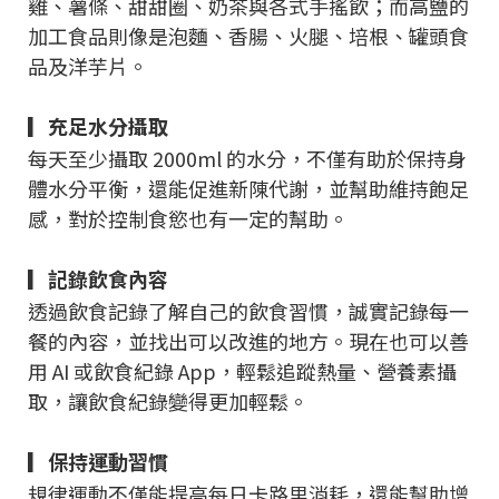
雞、薯條、甜甜圈、奶茶與各式手搖飲；而高鹽的
加工食品則像是泡麵、香腸、火腿、培根、罐頭食
品及洋芋片。
▎充足水分攝取
每天至少攝取 2000ml 的水分，不僅有助於保持身
體水分平衡，還能促進新陳代謝，並幫助維持飽足
感，對於控制食慾也有一定的幫助。
▎記錄飲食內容
透過飲食記錄了解自己的飲食習慣，誠實記錄每一
餐的內容，並找出可以改進的地方。現在也可以善
用 AI 或飲食紀錄 App，輕鬆追蹤熱量、營養素攝
取，讓飲食紀錄變得更加輕鬆。
▎保持運動習慣
規律運動不僅能提高每日卡路里消耗，還能幫助增