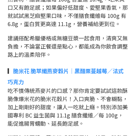
口又有飽足感；如果偏好低甜度、愛堅果香氣，那
就試試黑芝麻堅果口味，不僅膳食纖維每 100g 有
6.8g，蛋白質更高達 11.1g，營養補給更到位。
建議搭配希臘優格或無糖豆漿一起食用，清爽又無
負擔，不論當正餐還是點心，都能成為你飲食調整
路上的溫柔陪伴。
▎
脆米花 脆萃纖燕麥穀片｜黑醋栗蔓越莓／法式
巧克力
吃不慣傳統燕麥片的口感？那你肯定要試試這款酥
脆像爆米花的脆米花穀片！入口爽脆、不會糊黏，
加上剛剛好的甜度，讓人一吃就上癮。特別添加美
國專利 BC 益生菌與 11.1g 膳食纖維／每 100g，
能促進腸胃蠕動、延長飽足感。