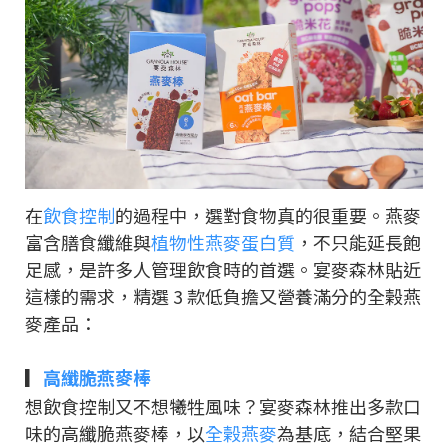
在
飲食控制
的過程中，選對食物真的很重要。燕麥
富含膳食纖維與
植物性燕麥蛋白質
，不只能延長飽
足感，是許多人管理飲食時的首選。宴麥森林貼近
這樣的需求，精選 3 款低負擔又營養滿分的全榖燕
麥產品：
▎
高纖脆燕麥棒
想飲食控制又不想犧牲風味？宴麥森林推出多款口
味的高纖脆燕麥棒，以
全榖燕麥
為基底，結合堅果