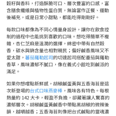
穀籽與香料，打造酥脆可口、層次豐富的口感，富
含膳食纖維與植物性蛋白質，無論當作正餐、運動
後補充，或是日常小甜點，都能吃得剛剛好。
每款口味都像為不同心情量身設計，讓你在飲食控
制的過程中也能挑到喜歡的口味。想吃得簡單不複
雜，杏仁芝麻是溫潤的選擇，綿密中帶有自然穀
香，碳水與鈉含量也相對親民；偏好鹹香風味又不
愛太甜，
蕃茄羅勒起司
的切達起司搭配番茄與羅勒
香草，風味濃郁不膩口，像在義式小館吃到鹹派的
滿足。
如果你想嚐點新鮮感，胡椒鹹蛋黃與五香海苔是這
次新登場的
台式口味燕麥棒
，風味各有特色。每根
熱量約 142 大卡，輕盈不負擔，卻藏著讓人驚喜的
濃郁層次。胡椒鹹蛋黃鹹香中帶點黑胡椒的微辣後
韻，越嚼越香；五香海苔則像把台式鹹點的靈魂濃