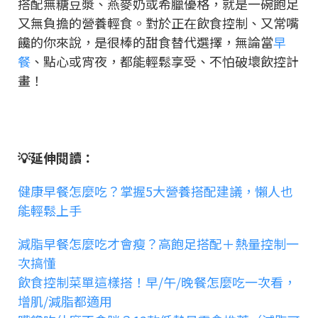
搭配無糖豆漿、燕麥奶或希臘優格，就是一碗飽足
又無負擔的營養輕食。對於正在飲食控制、又常嘴
饞的你來說，是很棒的甜食替代選擇，無論當
早
餐
、點心或宵夜，都能輕鬆享受、不怕破壞飲控計
畫！
💡延伸閱讀：
健康早餐怎麼吃？掌握5大營養搭配建議，懶人也
能輕鬆上手
減脂早餐怎麼吃才會瘦？高飽足搭配＋熱量控制一
次搞懂
飲食控制菜單這樣搭！早/午/晚餐怎麼吃一次看，
增肌/減脂都適用