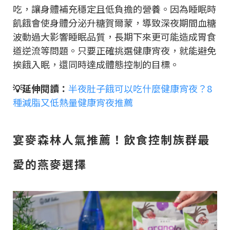
吃，讓身體補充穩定且低負擔的營養。因為睡眠時
飢餓會使身體分泌升糖賀爾蒙，導致深夜期間血糖
波動過大影響睡眠品質，長期下來更可能造成胃食
道逆流等問題。只要正確挑選健康宵夜，就能避免
挨餓入眠，還同時達成體態控制的目標。
💡延伸閱讀：
半夜肚子餓可以吃什麼健康宵夜？8
種減脂又低熱量健康宵夜推薦
宴麥森林人氣推薦！飲食控制族群最
愛的燕麥選擇