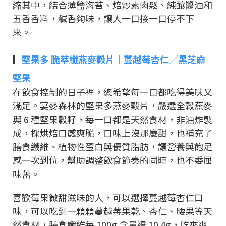
縮其中，結合薄鹽海苔、焙炒素肉鬆、純釀醬油和
五香香料，鹹香夠味，讓人一口接一口停不下
來。
▎
堅果多 脆萃纖燕麥穀片｜蔓越莓杏仁／黑芝麻
堅果
在飲食控制的日子裡，總希望每一口都吃得美味又
滿足。宴麥森林的堅果多燕麥穀片，嚴選全榖燕麥
與 6 種堅果穀籽，每一口都是天然食材，非油炸製
成，採烘焙口感爽脆，口味上沒那麼甜，也補充了
膳食纖維、植物性蛋白與優質脂肪，讓營養與飽足
感一次到位，幫助調整飲食節奏的同時，也不委屈
味蕾。
喜歡莓果微甜滋味的人，可以選擇蔓越莓杏仁口
味，可以吃到一顆顆蔓越莓果乾、杏仁、腰果等天
然食材，膳食纖維每 100g 含量達 10.4g，吃來爽