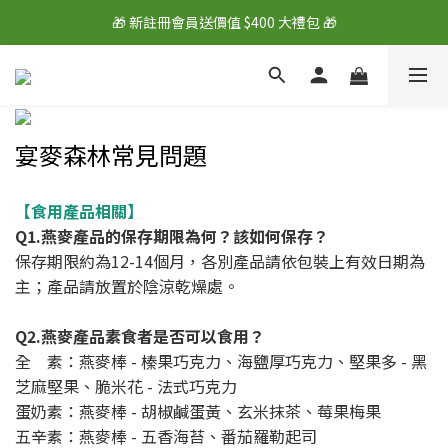
🎁 新註冊會員送價值 $400 大禮包 🎁
🎁 新註冊會員送價值 $400 大禮包 🎁
💰 綁定LINE好友再拿 $100 購物金 💰
🎁 新註冊會員送價值 $400 大禮包 🎁
宴麥森林常見問題
【食用產品相關】
Q1.燕麥產品的保存期限為何？該如何保存？
保存期限約為12-14個月，各別產品請依包裝上有效日期為
主；產品請放置於陰涼乾燥處。
Q2.燕麥產品素食者是否可以食用？
全 素：燕麥棒 - 榛果巧克力、海鹽厚巧克力、堅果多 - 黑
芝麻堅果、脆米花 - 法式巧克力
蛋奶素：燕麥棒 - 胡椒鹹蛋黃、玄米抹茶、莓果梅果
五辛素：燕麥棒 - 五香海苔、番茄羅勒起司