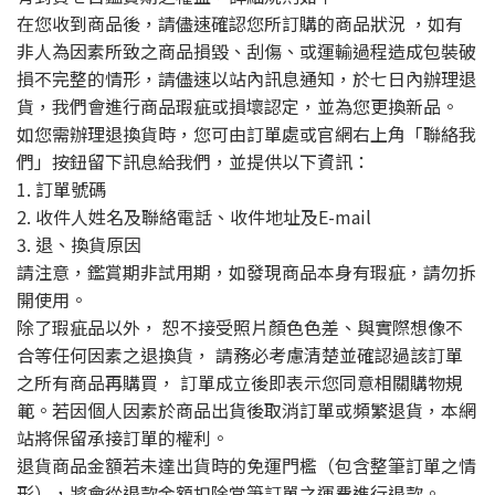
在您收到商品後，請儘速確認您所訂購的商品狀況 ，如有
非人為因素所致之商品損毀、刮傷、或運輸過程造成包裝破
損不完整的情形，請儘速以站內訊息通知，於七日內辦理退
貨，我們會進行商品瑕疵或損壞認定，並為您更換新品。
如您需辦理退換貨時，您可由訂單處或官網右上角「聯絡我
們」按鈕留下訊息給我們，並提供以下資訊：
1. 訂單號碼
2. 收件人姓名及聯絡電話、收件地址及E-mail
3. 退、換貨原因
請注意，鑑賞期非試用期，如發現商品本身有瑕疵，請勿拆
開使用。
除了瑕疵品以外， 恕不接受照片顏色色差、與實際想像不
合等任何因素之退換貨， 請務必考慮清楚並確認過該訂單
之所有商品再購買， 訂單成立後即表示您同意相關購物規
範。若因個人因素於商品出貨後取消訂單或頻繁退貨，本網
站將保留承接訂單的權利。
退貨商品金額若未達出貨時的免運門檻（包含整筆訂單之情
形），將會從退款金額扣除當筆訂單之運費進行退款。