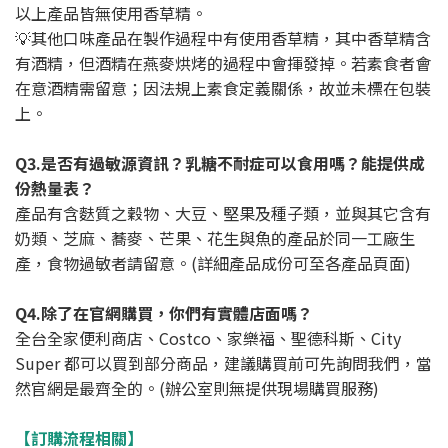
以上產品皆無使用香草精。
💡其他口味產品在製作過程中有使用香草精，其中香草精含
有酒精，但酒精在燕麥烘烤的過程中會揮發掉。若素食者會
在意酒精需留意；因法規上素食定義關係，故並未標在包裝
上。
Q3.是否有過敏源資訊？乳糖不耐症可以食用嗎？能提供成
份熱量表？
產品有含麩質之穀物、大豆、堅果及種子類，並與其它含有
奶類、芝麻、蕎麥、芒果、花生與魚的產品於同一工廠生
產，食物過敏者請留意。(詳細產品成份可至各產品頁面)
Q4.除了在官網購買，你們有實體店面嗎？
全台全家便利商店、Costco、家樂福、聖德科斯、City
Super 都可以買到部分商品，建議購買前可先詢問我們，當
然官網是最齊全的。(辦公室則無提供現場購買服務)
【訂購流程相關】