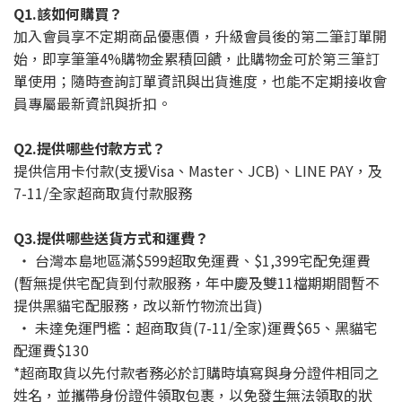
Q1.該如何購買？
加入會員享不定期商品優惠價，升級會員後的第二筆訂單開
始，即享筆筆4%購物金累積回饋，此購物金可於第三筆訂
單使用；隨時查詢訂單資訊與出貨進度，也能不定期接收會
員專屬最新資訊與折扣。
Q2.提供哪些付款方式？
提供信用卡付款(支援Visa、Master、JCB)、LINE PAY，及
7-11/全家超商取貨付款服務
Q3.提供哪些送貨方式和運費？
‧ 台灣本島地區滿$599超取免運費、$1,399宅配免運費
(暫無提供宅配貨到付款服務，年中慶及雙11檔期期間暫不
提供黑貓宅配服務，改以新竹物流出貨)
‧ 未達免運門檻：超商取貨(7-11/全家)運費$65、黑貓宅
配運費$130
*超商取貨以先付款者務必於訂購時填寫與身分證件相同之
姓名，並攜帶身份證件領取包裹，以免發生無法領取的狀