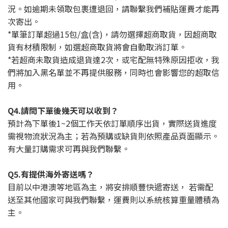
況。如逾期未領取包裹遭退回，請聯繫我們補貼運費才能再
次寄出。
*單筆訂單超過15包/盒(含)，請勿選擇超商取貨，因超商取
貨有材積限制，如選超商取貨將會自動取消訂單。
*若超商未取貨造成退貨達2次，或宅配無特殊原因拒收，我
們將加入黑名單並不再提供服務，同時也會影響您的超取信
用。
Q4.請問下單後幾天可以收到？
預計為下單後1~2個工作天依訂單順序出貨，實際送貨進度
需視物流狀況為主；若為預購或缺貨則依照產品頁面顯示。
有大量訂購需求可再與我們聯繫。
Q5.有提供海外寄送嗎？
目前以中港澳等地區為主，將安排順豐快遞寄送， 若需配
送至其他國家可與我們聯繫，運費則以系統核算重量體積為
主。