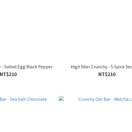
y - Salted Egg Black Pepper
High fiber Crunchy - 5 Spice S
NT$210
NT$210