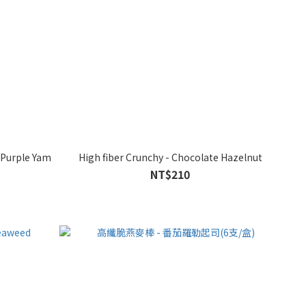
 Purple Yam
High fiber Crunchy - Chocolate Hazelnut
NT$210