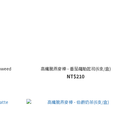
eaweed
高纖脆燕麥棒 - 番茄羅勒起司(6支/盒)
NT$210