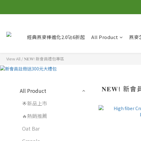
經典燕麥棒進化2.0🚀6折起
All Product
燕麥
View All
/
𝐍𝐄𝐖! 新會員禮包專區
𝐍𝐄𝐖! 
All Product
🌟新品上市
🔥熱銷推薦
Oat Bar