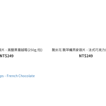
 - 黑醋栗蔓越莓(250g/包)
脆米花 脆萃纖燕麥穀片 - 法式巧克力(2
NT$249
NT$249