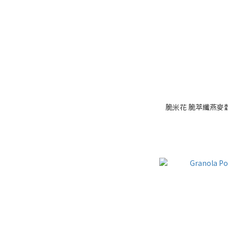
脆米花 脆萃纖燕麥穀片