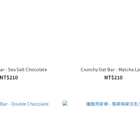
ar - Sea Salt Chocolate
Crunchy Oat Bar - Matcha La
NT$210
NT$210