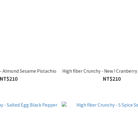
 - Almond Sesame Pistachio
High fiber Crunchy - New ! Cranberry
NT$210
NT$210