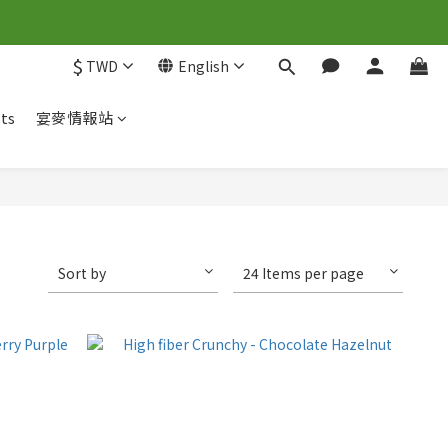
$
TWD
English
ts
宴麥情報站
Sort by
24 Items per page