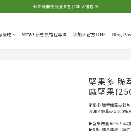
🎁 新註冊會員送價值 $400 大禮包 🎁
🎁 新註冊會員送價值 $400 大禮包 🎁
💰 綁定LINE好友再拿 $100 購物金 💰
🎁 新註冊會員送價值 $400 大禮包 🎁
怎麼吃
𝐍𝐄𝐖! 新會員禮包專區
🚀加入官方LINE
Blog Pos
堅果多 脆
麻堅果(25
堅果多 脆萃纖燕麥穀片
澳洲全穀燕麥 x 100%
▶堅果增量 65%！添加
▶6.8g 膳食纖維！調