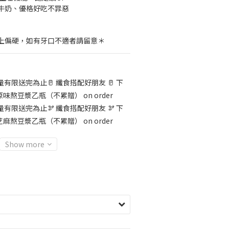
牛奶、優格好吃不罪惡
上偏硬，如有牙口不適者請留意＊
有限送完為止🥛 纖食搭配好朋友 🥛 下
熬豆漿乙瓶（不累贈） on order
有限送完為止🫘 纖食搭配好朋友 🫘 下
熬豆漿乙瓶（不累贈） on order
Show more