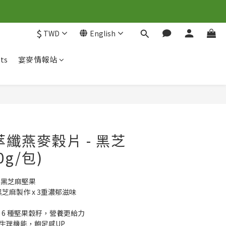
$
TWD
English
ts
宴麥情報站
萃纖燕麥穀片 - 黑芝
0g/包)
 黑芝麻堅果
黑芝麻製作 x 3重濃郁滋味
 6 種堅果穀籽，營養更給力
節生理機能，飽足感UP