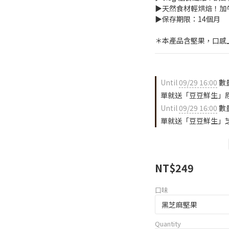
▶天然食材輕烘焙！加
▶保存期限：14個月
＊本產品含堅果，口感
Until
09/29 16:00
數量
單就送「豆豆鮮生」原味
Until
09/29 16:00
數量
單就送「豆豆鮮生」芝麻
NT$249
口味
Quantity