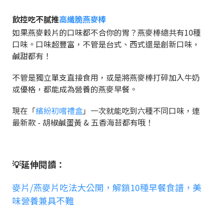
飲控吃不膩推
高纖脆燕麥棒
如果燕麥穀片的口味都不合你的胃？燕麥棒總共有10種
口味。口味超豐富，不管是台式、西式還是創新口味，
鹹甜都有！
不管是獨立單支直接食用，或是將燕麥棒打碎加入牛奶
或優格，都能成為營養的燕麥早餐。
現在「
繽紛初嚐禮盒
」一次就能吃到六種不同口味，連
最新款 - 胡椒鹹蛋黃 & 五香海苔都有哦！
💡延伸閱讀：
麥片/燕麥片吃法大公開，解鎖10種早餐食譜，美
味營養兼具不難