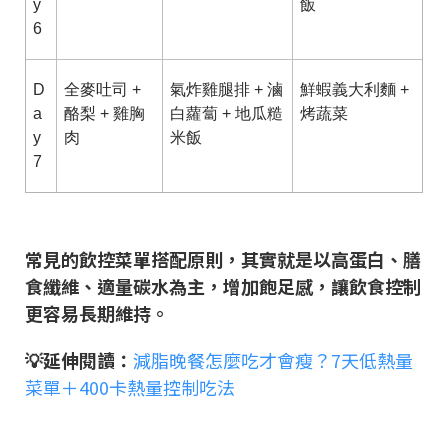
y
飯
6
D
全麥吐司 +
氣炸雞腿排 + 滷
鮮蝦義大利麵 +
a
酪梨 + 雞胸
白蘿蔔 + 地瓜糙
烤蔬菜
y
肉
米飯
7
常見的飲控菜單搭配原則，其實就是以高蛋白、膳
食纖維、適量碳水為主，增加飽足感，讓飲食控制
更容易長期維持。
💡延伸閱讀：
減脂晚餐怎麼吃才會瘦？7天低熱量
菜單＋400卡熱量控制吃法