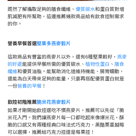
既然了解攝取足夠的膳食纖維、
優質碳水
和蛋白質對增
肌減肥有所幫助，這邊推薦幾款商品給有飲食控制需求
的你。
營養早餐首選
堅果多燕麥穀片
這款商品有豐富的燕麥片以外，還有6種堅果穀籽，
燕麥
的好處
能提供早餐所需的優質碳水、
植物性蛋白
、
膳食
纖維
和優質油脂。能幫助消化道維持機能、腸胃蠕動，
還能為白天帶來足夠的能量，只要再搭配優質蛋白就是
一份
營養的早餐
！
飲控初階推薦
脆米花燕麥穀片
如果才剛開始飲控還吃不慣燕麥片，推薦可以先從「脆
米花入門。我們讓燕麥片每一口都吃起來像爆米花，酥
脆的口感又有兩種經典口味法式巧克力、黑醋栗蔓越莓
可以選擇，推薦給巧克力控還是莓果控！