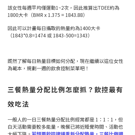
該女性每週平均僅運動1~2次，因此推算出TDEE約為
1800大卡（BMR x 1.375 = 1843.88）
因此可以計畫每日攝取的熱量約為1400大卡
（1843*0.8=1474 或 1843-500=1343）
既然了解每日熱量目標如何分配，現在繼續以這位女性
為範本，規劃一週的飲食控制菜單吧！
三餐熱量分配比例怎麼抓？飲控最有
效吃法
一般人的一日三餐熱量分配比例經常都是 1：1：1，但
白天活動需要較多能量，晚餐已將近睡覺時間、活動也
大幅下降。
若想要飲控建議重新分配熱量，三餐比例調