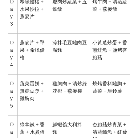
D
希臘優格 +
瘦肉炒蔬菜 + 五
烤牛肉 + 清蒸蔬
a
水果沙拉 +
穀飯
菜 + 燕麥飯
y
燕麥片
3
D
燕麥片 + 堅
涼拌毛豆雞肉豆
小黃瓜炒蛋 + 香
a
果 + 希臘優
腐麵
煎鮭魚 + 鹽烤杏
y
格
鮑菇
4
D
蔬菜蛋餅 +
雞胸肉 + 清炒綠
燒烤香料雞胸 +
a
無糖豆漿 +
花椰 + 燕麥棒
蔬菜 + 馬鈴薯
y
雞胸肉
5
D
綠拿鐵 + 香
鮮蝦義大利拌
杏鮑菇炒青菜 +
a
蕉 + 水煮蛋
麵
清蒸鱸魚 + 紅藜