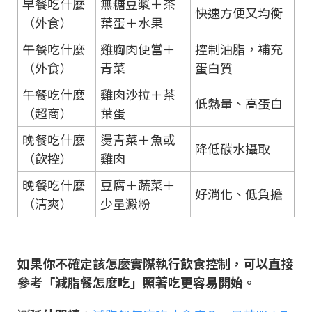
早餐吃什麼
無糖豆漿＋茶
快速方便又均衡
（外食）
葉蛋＋水果
午餐吃什麼
雞胸肉便當＋
控制油脂，補充
（外食）
青菜
蛋白質
午餐吃什麼
雞肉沙拉＋茶
低熱量、高蛋白
（超商）
葉蛋
晚餐吃什麼
燙青菜＋魚或
降低碳水攝取
（飲控）
雞肉
晚餐吃什麼
豆腐＋蔬菜＋
好消化、低負擔
（清爽）
少量澱粉
如果你不確定該怎麼實際執行飲食控制，可以直接
參考「減脂餐怎麼吃」照著吃更容易開始。