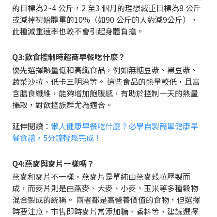
的目標為2~4 公斤，2 至3 個月的理想減重目標為8 公斤
或減掉初始體重的10%（如90 公斤的人約減9公斤），
此種減重速率也較不會引起身體負擔。
Q3:飲食控制時超商早餐吃什麼？
優先選擇熱量低和高纖食品，例如無糖豆漿、黑豆漿、
蔬菜沙拉、低卡三明治等。 這些食品的熱量較低，且富
含膳食纖維，能夠增加飽腹感，有助於控制一天的熱量
攝取，對飲控族群尤為適合。
延伸閱讀：
懶人健康早餐吃什麼？必學自製簡單健康早
餐食譜，5分鐘輕鬆完成！
Q4:燕麥與麥片一樣嗎？
燕麥和麥片不一樣，燕麥片是單純由燕麥穀粒壓製而
成，而麥片則是由燕麥、大麥、小麥、玉米等多種穀物
混合製成的統稱。 兩者都是高營養價值的食物，但選擇
時要注意，市售即時麥片常添加糖、香料等，建議選擇