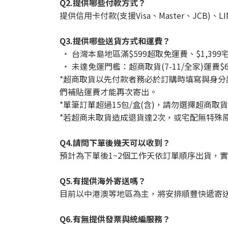
Q2.提供哪些付款方式？
提供信用卡付款(支援Visa、Master、JCB)、L
Q3.提供哪些送貨方式和運費？
‧ 台灣本島地區滿$599超取免運費、$1,
‧ 未達免運門檻：超商取貨(7-11/全家)運費$
*超商取貨以先付款者務必於訂購時填寫與身
們補貼運費才能再次寄出。
*單筆訂單超過15包/盒(含)，請勿選擇超商
*若超商未取貨造成退貨達2次，或宅配無特殊
Q4.請問下單後幾天可以收到？
預計為下單後1~2個工作天依訂單順序出貨，
Q5.有提供海外寄送嗎？
目前以中港澳等地區為主，將安排順豐快遞寄
Q6.有無提供發票與統編服務？