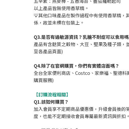
五辛素：燕麥棒 - 五香海苔、番茄羅勒起司
以上產品皆無使用香草精。
💡其他口味產品在製作過程中有使用香草精
係，故並未標在包裝上。
Q3.是否有過敏源資訊？乳糖不耐症可以食用
產品有含麩質之穀物、大豆、堅果及種子類，
至各產品頁面)
Q4.除了在官網購買，你們有實體店面嗎？
全台全家便利商店、Costco、家樂福、聖德科
購買服務)
【訂購流程相關】
Q1.該如何購買？
加入會員享不定期商品優惠價，升級會員後的
度，也能不定期接收會員專屬最新資訊與折扣