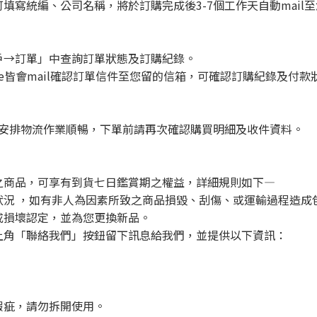
寫統編、公司名稱，將於訂購完成後3-7個工作天自動mail
戶→訂單」中查詢訂單狀態及訂購紀錄。
ouse皆會mail確認訂單信件至您留的信箱，可確認訂購紀錄及付款
，為安排物流作業順暢，下單前請再次確認購買明細及收件資料。
之商品，可享有到貨七日鑑賞期之權益，詳細規則如下—
狀況 ，如有非人為因素所致之商品損毀、刮傷、或運輸過程造成
或損壞認定，並為您更換新品。
上角「聯絡我們」按鈕留下訊息給我們，並提供以下資訊：
瑕疵，請勿拆開使用。