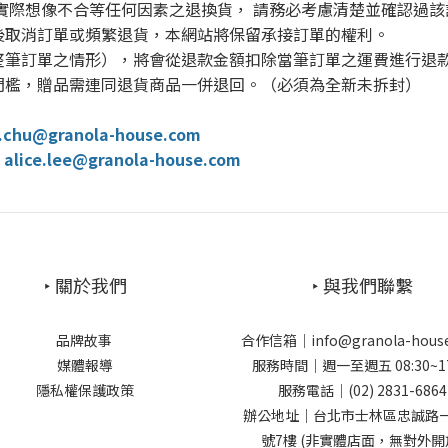
實際想像不合等任何因素之退換貨， 請務必考慮清楚並確認過該
後取消訂單或頻繁退貨，本網站將保留承接訂單的權利。
整筆訂單之情形），將會從退款金額扣除當筆訂單之運費進行退
門檻，贈品需連同退貨商品一併退回。（必須為全新未拆封）
u@granola-house.com
.lee@granola-house.com
‣ 關於我們
‣ 與我們聯繫
品牌故事
合作信箱｜info@granola-hous
媒體報導
服務時間｜週一至週五 08:30~17
隱私權保護政策
服務電話｜(02) 2831-6864
辦公地址｜台北市士林區忠誠路一
號7樓 (非實體店面，無對外開