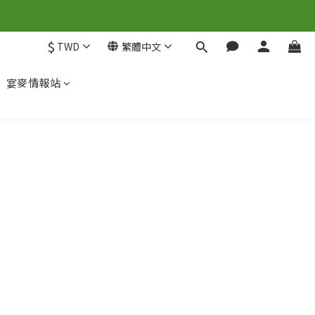
$
TWD
繁體中文
宴麥情報站