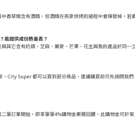
，其中香草精含有酒精，但酒精在燕麥烘烤的過程中會揮發掉。若
嗎？能提供成份熱量表？
並與其它含有奶類、芝麻、蕎麥、芒果、花生與魚的產品於同一工
斯、City Super 都可以買到部分商品，建議購買前可先詢問
第二筆訂單開始，即享筆筆4%購物金累積回饋，此購物金可於第
。