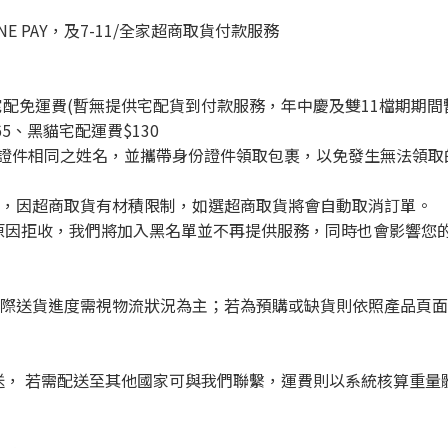
INE PAY，及7-11/全家超商取貨付款服務
399宅配免運費(暫無提供宅配貨到付款服務，年中慶及雙11檔期
65、黑貓宅配運費$130
分證件相同之姓名，並攜帶身份證件領取包裹，以免發生無法領取
取貨，因超商取貨有材積限制，如選超商取貨將會自動取消訂單。
原因拒收，我們將加入黑名單並不再提供服務，同時也會影響您
實際送貨進度需視物流狀況為主；若為預購或缺貨則依照產品頁
送， 若需配送至其他國家可與我們聯繫，運費則以系統核算重量