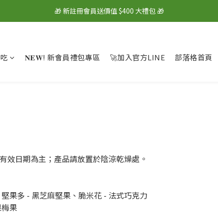
🎁 新註冊會員送價值 $400 大禮包 🎁
🎁 新註冊會員送價值 $400 大禮包 🎁
💰 綁定LINE好友再拿 $100 購物金 💰
🎁 新註冊會員送價值 $400 大禮包 🎁
麼吃
𝐍𝐄𝐖! 新會員禮包專區
🚀加入官方LINE
部落格首頁
裝上有效日期為主；產品請放置於陰涼乾燥處。
果多 - 黑芝麻堅果、脆米花 - 法式巧克力
果梅果