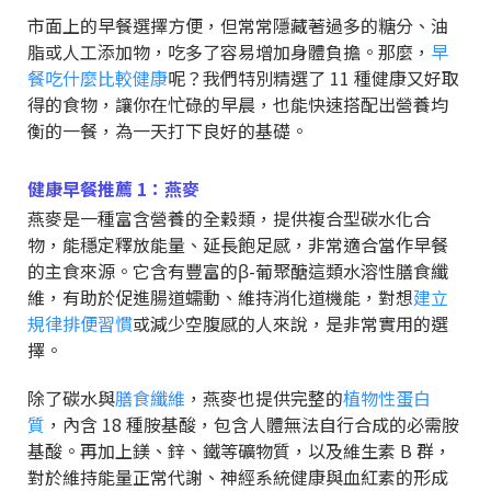
市面上的早餐選擇方便，但常常隱藏著過多的糖分、油
脂或人工添加物，吃多了容易增加身體負擔。那麼，
早
餐吃什麼比較健康
呢？我們特別精選了 11 種健康又好取
得的食物，讓你在忙碌的早晨，也能快速搭配出營養均
衡的一餐，為一天打下良好的基礎。
健康早餐推薦 1：燕麥
燕麥是一種富含營養的全穀類，提供複合型碳水化合
物，能穩定釋放能量、延長飽足感，非常適合當作早餐
的主食來源。它含有豐富的β-葡聚醣這類水溶性膳食纖
維，有助於促進腸道蠕動、維持消化道機能，對想
建立
規律排便習慣
或減少空腹感的人來說，是非常實用的選
擇。
除了碳水與
膳食纖維
，燕麥也提供完整的
植物性蛋白
質
，內含 18 種胺基酸，包含人體無法自行合成的必需胺
基酸。再加上鎂、鋅、鐵等礦物質，以及維生素 B 群，
對於維持能量正常代謝、神經系統健康與血紅素的形成