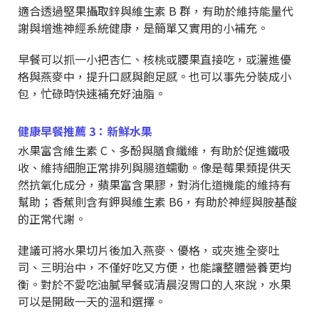
適合透過堅果攝取鋅與維生素 B 群，有助於維持能量代
謝與增進神經系統健康，是簡單又實用的小補充。
早餐可以抓一小把杏仁、核桃或腰果直接吃，或灑進優
格與燕麥中，提升口感與飽足感。也可以事先分裝成小
包，忙碌時快速補充好油脂。
健康早餐推薦 3：新鮮水果
水果富含維生素 C、多酚與膳食纖維，有助於促進鐵吸
收、維持細胞正常排列與腸道蠕動。像是莓果類提供天
然抗氧化成分，蘋果富含果膠，對消化道機能的維持有
幫助；香蕉則含有鉀與維生素 B6，有助於神經與胺基酸
的正常代謝。
建議可將水果切片後加入燕麥、優格，或夾進全麥吐
司、三明治中，不僅好吃又方便，也能讓整體營養更均
衡。對於不愛吃油膩早餐或清晨沒胃口的人來說，水果
可以是開啟一天的溫和選擇。