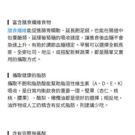
▎富含膳食纖維食物
膳食纖維
能促進腸胃蠕動、延長飽足感，也能在腸道中
包覆醣類，延緩葡萄糖的吸收速度，讓進食後血糖不會
急速上升，有助於調節血糖穩定。早餐可以選擇全穀燕
麥、全麥吐司、地瓜，或搭配新鮮蔬果，都是簡單又實
用的攝取方式。
▎攝取健康的脂肪
攝取不飽和脂肪酸能幫助脂溶性維生素（A、D、E、K）
吸收，是日常均衡飲食的重要一環。堅果（杏仁、核
桃、腰果）、酪梨、橄欖油都是很好的選擇；相反地，
油炸物或人工奶精含有反式脂肪，則建議少吃。
▎含有完整胺基酸