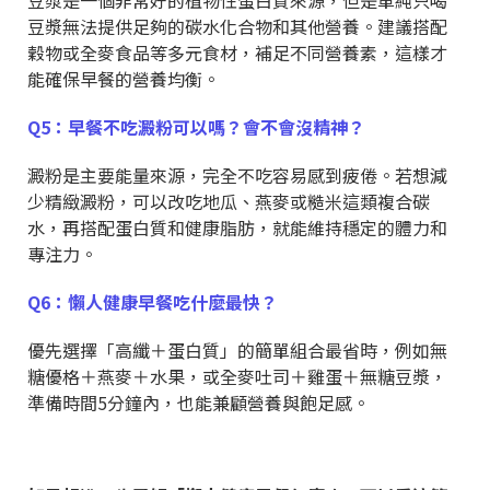
豆漿無法提供足夠的碳水化合物和其他營養。建議搭配
穀物或全麥食品等多元食材，補足不同營養素，這樣才
能確保早餐的營養均衡。
Q5：早餐不吃澱粉可以嗎？會不會沒精神？
澱粉是主要能量來源，完全不吃容易感到疲倦。若想減
少精緻澱粉，可以改吃地瓜、燕麥或糙米這類複合碳
水，再搭配蛋白質和健康脂肪，就能維持穩定的體力和
專注力。
Q6：懶人健康早餐吃什麼最快？
優先選擇「高纖＋蛋白質」的簡單組合最省時，例如無
糖優格＋燕麥＋水果，或全麥吐司＋雞蛋＋無糖豆漿，
準備時間5分鐘內，也能兼顧營養與飽足感。