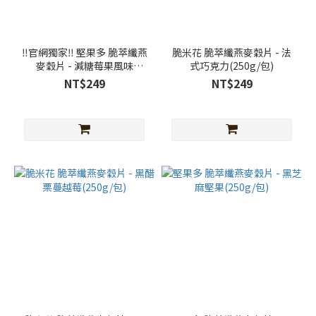
‼️官網獨家‼️ 堅果多 脆萃纖燕
脆米花 脆萃纖燕麥穀片 - 法
麥穀片 - 減糖莓果風味
式巧克力(250g/包)
(250g/包)
NT$249
NT$249