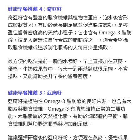
健康早餐推薦 4：奇亞籽
奇亞籽含有豐富的膳食纖維與植物性蛋白，泡水後會形
成膠狀質地，有助於延長飽足感並促進腸道蠕動，是輕
盈但營養密度高的天然小種子；它也含有 Omega-3 脂肪
酸，這是人體無法自行合成的脂肪酸之一，適合希望攝
取膳食纖維或追求消化順暢的人每日少量攝取。
最方便的吃法是前一晚泡水備好，早上直接加在燕麥、
優格、牛奶或果昔中。每天一到兩茶匙就很足夠，不會
搶味，又能幫助提升早餐的營養密度。
健康早餐推薦 5：亞麻籽
亞麻籽是植物性 Omega-3 脂肪酸的良好來源，也含有木
脂素與膳食纖維。Omega-3 有助於維持正常的生理功
能，木脂素屬於天然植化素，有助於調節體內平衡，膳
食纖維則幫助腸道順暢與增加飽足感。
建議選擇研磨後的亞麻籽粉，方便灑在燕麥、優格或果