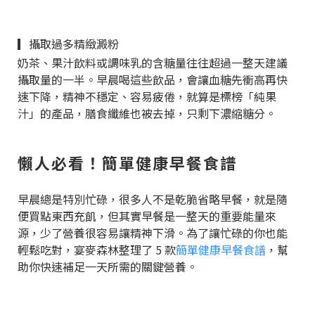
▎攝取過多精緻澱粉
奶茶、果汁飲料或調味乳的含糖量往往超過一整天建議
攝取量的一半。早晨喝這些飲品，會讓血糖先衝高再快
速下降，精神不穩定、容易疲倦，就算是標榜「純果
汁」的產品，膳食纖維也被去掉，只剩下濃縮糖分。
懶人必看！簡單健康早餐食譜
早晨總是特別忙碌，很多人不是乾脆省略早餐，就是隨
便買點東西充飢，但其實早餐是一整天的重要能量來
源，少了營養很容易讓精神下滑。為了讓忙碌的你也能
輕鬆吃對，宴麥森林整理了 5 款
簡單健康早餐食譜
，幫
助你快速補足一天所需的關鍵營養。