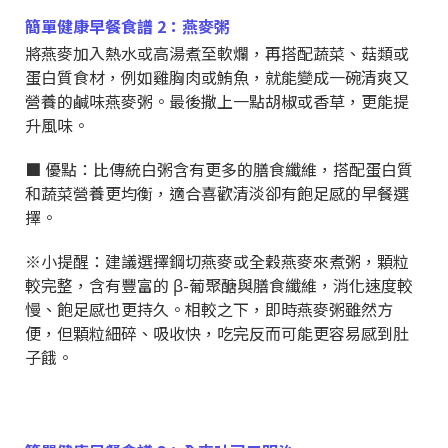
簡單健康早餐食譜 2：燕麥粥
將燕麥加入熱水或高湯煮至軟爛，再搭配蔬菜、菇類或
蛋白質食材，例如雞胸肉或鮪魚，就能變成一碗清爽又
營養的鹹味燕麥粥。最後撒上一點胡椒或香草，更能提
升風味。
■ 優點：比傳統白粥含有更多的膳食纖維，搭配蛋白質
和蔬菜營養更均衡，適合喜歡清淡卻有飽足感的早餐選
擇。
※小提醒：建議選擇鋼切燕麥或全穀燕麥來煮粥，顆粒
較完整，含有豐富的 β-葡聚醣與膳食纖維，消化速度較
慢、飽足感也更持久。相較之下，即時燕麥粥雖然方
便，但顆粒細碎、吸收快，吃完反而可能更容易感到肚
子餓。