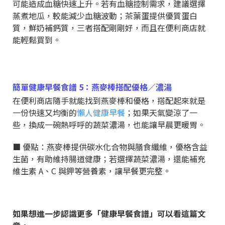
可能造成血糖快速上升。若有血糖控制需求，建議選擇
蒸煮地瓜，較能減少血糖波動；茶葉蛋提供優質蛋白
質，鮮奶補鈣質，三者搭配剛剛好，而且在便利商店就
能輕鬆買到。
簡單健康早餐食譜 5：燕麥棒搭配優格／濃湯
在便利商店隨手就能找到燕麥棒和優格，搭配起來就是
一份快速又均衡的
懶人健康早餐
；如果天氣變涼了一
些，換成一碗熱呼呼的蔬菜濃湯，也能讓早晨更暖胃。
■ 優點：燕麥棒提供碳水化合物與膳食纖維，優格含益
生菌，有助維持腸道健康；若選擇蔬菜濃湯，還能補充
維生素 A、C 與鉀等營養素，讓早餐更完整。
如果想進一步認識更多「健康早餐食譜」可以看這篇文