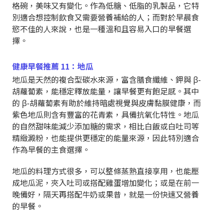
格碗，美味又有變化。作為低糖、低脂的乳製品，它特
別適合想控制飲食又需要營養補給的人；而對於早晨食
慾不佳的人來說，也是一種溫和且容易入口的早餐選
擇。
健康早餐推薦 11：地瓜
地瓜是天然的複合型碳水來源，富含膳食纖維、鉀與 β-
胡蘿蔔素，能穩定釋放能量，讓早餐更有飽足感。其中
的 β-胡蘿蔔素有助於維持暗處視覺與皮膚黏膜健康，而
紫色地瓜則含有豐富的花青素，具備抗氧化特性。地瓜
的自然甜味能減少添加糖的需求，相比白飯或白吐司等
精緻澱粉，也能提供更穩定的能量來源，因此特別適合
作為早餐的主食選擇。
地瓜的料理方式很多，可以整條蒸熟直接享用，也能壓
成地瓜泥，夾入吐司或搭配雞蛋增加變化；或是在前一
晚備好，隔天再搭配牛奶或果昔，就是一份快速又營養
的早餐。