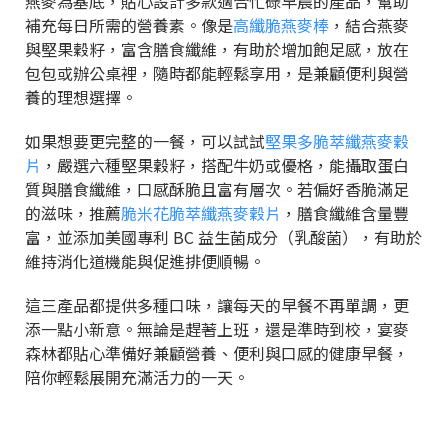
燕麥為基底，貼心設計多款適合忙碌早晨的產品，幫助
補充每日所需的營養素。像是
高纖脆燕麥棒
，結合燕麥
與堅果穀籽，富含膳食纖維，有助於增加飽足感，放在
包包或辦公桌裡，隨時都能輕鬆享用，是兼顧便利與營
養的理想選擇。
如果想要更完整的一餐，可以試試
堅果多脆萃纖燕麥穀
片
，嚴選六種堅果穀籽，搭配牛奶或優格，能攝取蛋白
質與膳食纖維，口感酥脆且富有層次。若偏好香脆滿足
的滋味，推薦
脆米花脆萃纖燕麥穀片
，膳食纖維含量豐
富，並添加美國專利 BC 益生菌成分（乳酸菌），有助於
維持消化道機能與促進排便順暢。
這三產品都提供多種口味，讓每天的早餐不再單調，更
添一點小新意。無論是趕著上班，還是準時到校，宴麥
森林都貼心準備好兼顧營養、便利與口感的健康早餐，
陪你輕鬆展開充滿活力的一天。