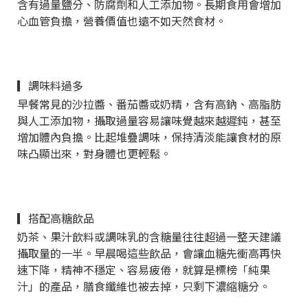
含有過量鹽分、防腐劑和人工添加物。長期食用會增加
心血管負擔，營養價值也遠不如天然食材。
▎調味料過多
早餐常見的沙拉醬、番茄醬或奶精，含有高鈉、高脂肪
與人工添加物，攝取過量容易讓味覺越來越遲鈍，甚至
增加體內負擔。比起堆疊調味，保持清淡能讓食材的原
味凸顯出來，對身體也更輕鬆。
▎搭配高糖飲品
奶茶、果汁飲料或調味乳的含糖量往往超過一整天建議
攝取量的一半。早晨喝這些飲品，會讓血糖先衝高再快
速下降，精神不穩定、容易疲倦，就算是標榜「純果
汁」的產品，膳食纖維也被去掉，只剩下濃縮糖分。