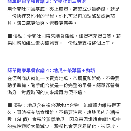
簡單健康早餐食譜 3：全麥吐司三明治
用全麥吐司當基底，夾上煎蛋、蔬菜或少量奶酪，就是
一份快速又均衡的早餐。你也可以再加點酪梨或番茄
片，讓口感更清爽、營養更完善。
■ 優點：全麥吐司帶來膳食纖維，雞蛋補充蛋白質，蔬
果則增加維生素與礦物質，一份就能支撐整個上午。
簡單健康早餐食譜 4：地瓜＋茶葉蛋＋鮮奶
在便利商店就能一次買齊地瓜、茶葉蛋和鮮奶，不需要
動手準備，隨手組合就是一份完整的早餐。簡單卻營養
滿分，對趕時間的人來說再方便不過。
■ 優點：地瓜含有複合碳水化合物，能讓體力維持得更
久，同時補充膳食纖維。不過要注意，烤地瓜的升糖指
數（GI 值）會高於蒸煮地瓜，因為高溫烘烤會讓地瓜中
的抗性澱粉大量減少，澱粉也會更容易糊化、被吸收，