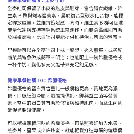
健康早餐推薦 9：全麥吐司
全麥吐司保留了小麥的麩皮與胚芽，富含膳食纖維、維
生素 B 群與鐵等營養素，屬於複合型碳水化合物，能穩
定釋放能量，並維持飽足感。同時，維生素 B 群可促進
能量代謝與支持神經系統正常運作，而膳食纖維則有助
於腸道蠕動，比白吐司更能提供維持活力所需的營養。
早餐時可以在全麥吐司上抹上酪梨、夾入煎蛋，或搭配
蔬菜與鮪魚做成簡單三明治；也能配上一碗希臘優格或
一杯牛奶，變化多元又能帶來充足飽足感。
健康早餐推薦 10：希臘優格
希臘優格的蛋白質含量比一般優格更高，質地更為濃
稠、口感細緻滑順，還能提供鈣、鉀與益生菌等營養
素。當中的蛋白質有助於修復與維持肌肉，而益生菌則
能促進腸道健康。
可以選擇無糖原味的希臘優格，再依照喜好加入水果、
燕麥片、堅果或少許蜂蜜，就能輕鬆打造專屬的健康優