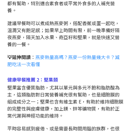
都有幫助，特別適合素食者或平常外食多的人補充營
養。
建議早餐時可以煮成熱燕麥粥，搭配香蕉或蛋一起吃，
溫潤又有飽足感；如果早上時間有限，前一晚準備好隔
夜燕麥，隔天加入水果、奇亞籽和堅果，就是快速又營
養的一餐。
💡延伸閱讀
：
燕麥熱量高嗎？燕麥一份熱量幾大卡？減
肥吃法一次看懂
健康早餐推薦 2：堅果類
堅果富含優質脂肪，尤其以單元與多元不飽和脂肪酸為
主，這類脂肪對日常營養補充很有幫助，也是細胞膜的
組成成分之一；堅果也含有維生素 E，有助於維持細胞膜
的完整性與皮膚健康，加上鎂、鋅等礦物質，有助於正
常代謝與神經功能的維持。
平時容易感到疲倦、或是需要長時間用腦的族群，也很