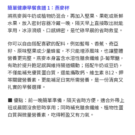
簡單健康早餐食譜 1：燕麥杯
將燕麥與牛奶或植物奶混合，再加入堅果、果乾或新鮮
水果，放入密封容器冷藏一晚，隔天早上直接取出就能
享用，冰涼滑順、口感綿密，是忙碌早晨的省時救星。
你可以自由搭配喜歡的配料，例如藍莓、香蕉、奇亞
籽、原味堅果或少量蜂蜜，不只能增添風味，也讓整體
營養更完整。燕麥本身富含水溶性膳食纖維 β-葡聚醣，
有助於提升飽足感與維持腸道蠕動；搭配牛奶或豆奶，
不僅能補充優質蛋白質，還能攝取鈣、維生素 B12、鉀
等關鍵營養素，更能補足日常所需營養，是一份清爽又
扎實的早餐選擇。
■ 優點：前一晚簡單準備，隔天省時方便，適合外帶上
班或晨間沒食慾時享用；同時補充膳食纖維、植物性蛋
白質與微量營養素，吃得輕盈又有力氣。