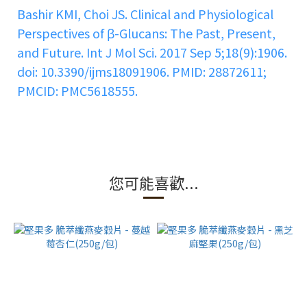
Bashir KMI, Choi JS. Clinical and Physiological
Perspectives of β-Glucans: The Past, Present,
and Future. Int J Mol Sci. 2017 Sep 5;18(9):1906.
doi: 10.3390/ijms18091906. PMID: 28872611;
PMCID: PMC5618555.
您可能喜歡...