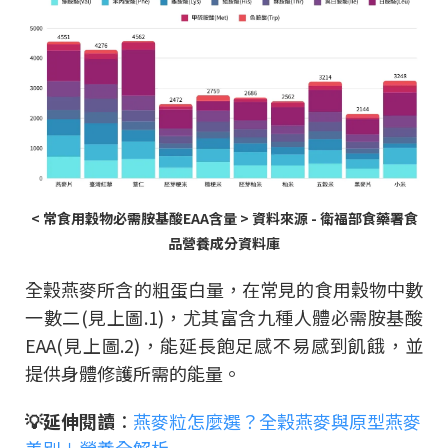
< 常食用穀物必需胺基酸EAA含量 >
資料來源 - 衛福部食藥署食
品營養成分資料庫
全穀燕麥所含的粗蛋白量，在常見的食用穀物中數
一數二(見上圖.1)，尤其富含九種人體必需胺基酸
EAA(見上圖.2)，能延長飽足感不易感到飢餓，並
提供身體修護所需的能量。
💡延伸閱讀
：
燕麥粒怎麼選？全穀燕麥與原型燕麥