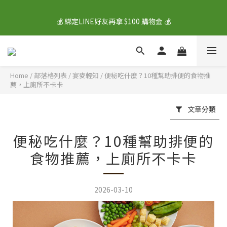
💰 綁定LINE好友再拿 $100 購物金 💰
🎁 新註冊會員送價值 $400 大禮包 🎁
下單就送🥛豆豆鮮生 原味/芝麻口味熬豆漿 各1瓶🥛數量有限送完
為止
Home
/
部落格列表
/
宴麥輕知
/
便秘吃什麼？10種幫助排便的食物推
薦，上廁所不卡卡
🎁 新註冊會員送價值 $400 大禮包 🎁
文章分類
便秘吃什麼？10種幫助排便的
食物推薦，上廁所不卡卡
2026-03-10