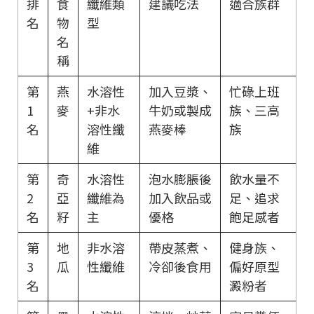
排
食
纖維類
建議吃法
適合族群
名
物
型
名
稱
第
燕
水溶性
加入豆漿、
忙碌上班
1
麥
+非水
牛奶或製成
族、三高
名
溶性纖
燕麥棒
族
維
第
奇
水溶性
泡水膨脹後
飲水量不
2
亞
纖維為
加入飲品或
足、追求
名
籽
主
優格
飽足感者
第
地
非水溶
帶皮蒸煮、
健身族、
3
瓜
性纖維
冷卻後食用
偏好原型
名
澱粉者