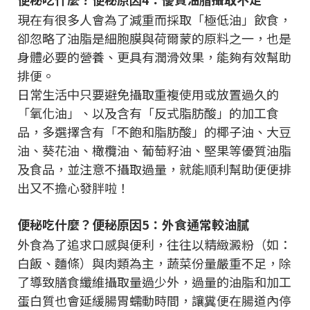
現在有很多人會為了減重而採取「極低油」飲食，
卻忽略了油脂是細胞膜與荷爾蒙的原料之一，也是
身體必要的營養、更具有潤滑效果，能夠有效幫助
排便。
日常生活中只要避免攝取重複使用或放置過久的
「氧化油」、以及含有「反式脂肪酸」的加工食
品，多選擇含有「不飽和脂肪酸」的椰子油、大豆
油、葵花油、橄欖油、葡萄籽油、堅果等優質油脂
及食品，並注意不攝取過量，就能順利幫助便便排
出又不擔心發胖啦！
便秘吃什麼？便秘原因5：外食通常較油膩
外食為了追求口感與便利，往往以精緻澱粉（如：
白飯、麵條）與肉類為主，蔬菜份量嚴重不足，除
了導致膳食纖維攝取量過少外，過量的油脂和加工
蛋白質也會延緩腸胃蠕動時間，讓糞便在腸道內停