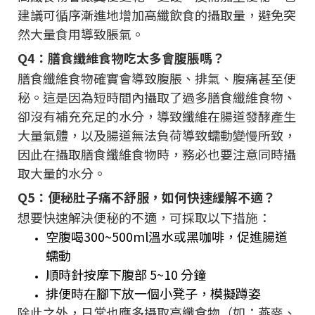
建議可循序漸進地增加高纖飲食的攝取量，避免突
然大量食用導致脹氣。
Q4：膳食纖維食物吃太多會腹脹嗎？
膳食纖維食物確實會導致腹脹、排氣、腹痛甚至便
秘。這是因為短時間內攝取了過多膳食纖維食物、
卻沒有補充充足的水分，導致纖維在腸道發酵產生
大量氣體，以及腸道無法負荷導致蠕動變慢所致，
因此在攝取膳食纖維食物時，務必也要注意同時攝
取大量的水分。
Q5：便秘肚子痛不舒服，如何快速緩解不適？
想要快速解決便秘的不適，可採取以下措施：
空腹喝300~500ml溫水或黑咖啡，促進腸道
蠕動
順時針按摩下腹部 5~10 分鐘
排便時在腳下放一個小凳子，模擬蹲姿
除此之外，日常也應多攝取高纖食物（如：燕麥、