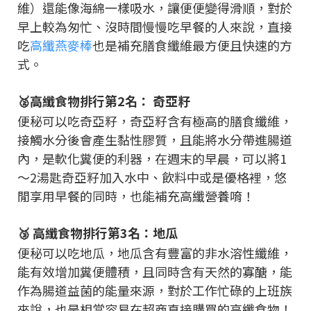
維）還能像海綿一樣吸水，讓便便變得滑順，對於
早上較為匆忙、沒時間慢慢吃早餐的人來說，直接
吃
高纖燕麥棒
也是補充膳食纖維最方便且快速的方
式。
🥈高纖食物排行第2名： 奇亞籽
便秘可以吃奇亞籽，奇亞籽含有極高的膳食纖維，
接觸水分後會產生黏性膠質，且能將水分帶進腸道
內，是軟化糞便的利器，在週末的早晨，可以將1
～2湯匙奇亞籽加入水中、飲料中或是優格裡，悠
閒享用早餐的同時，也能補充高纖營養唷！
🥉 高纖食物排行第3名：地瓜
便秘可以吃地瓜，地瓜含有豐富的非水溶性纖維，
能有效增加糞便體積，且同時含有天然的寡醣，能
作為腸道益菌的能量來源，對於工作忙碌的上班族
來說，也是相當容易在超商直接購買的高纖食物！