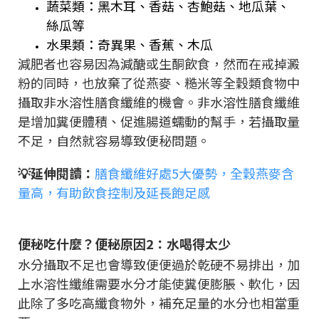
蔬菜類：黑木耳、香菇、杏鮑菇、地瓜葉、
絲瓜等
水果類：奇異果、香蕉、木瓜
減肥者也容易因為減醣或生酮飲食，然而在戒掉澱
粉的同時，也放棄了從燕麥、糙米等全穀類食物中
攝取非水溶性膳食纖維的機會。非水溶性膳食纖維
是增加糞便體積、促進腸道蠕動的幫手，若攝取量
不足，自然就容易導致便秘問題。
💡延伸閱讀：
膳食纖維好處5大優勢，全穀燕麥含
量高，有助飲食控制及延長飽足感
便秘吃什麼？便秘原因2：水喝得太少
水分攝取不足也會導致便便過於乾硬不易排出，加
上水溶性纖維需要水分才能使糞便膨脹、軟化，因
此除了多吃高纖食物外，補充足量的水分也相當重