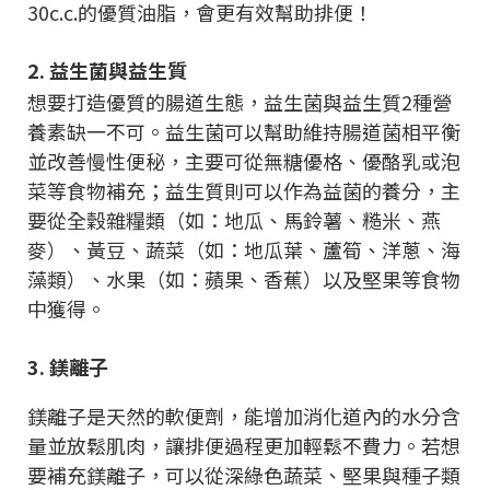
30c.c.的優質油脂，會更有效幫助排便！
2. 益生菌與益生質
想要打造優質的腸道生態，益生菌與益生質2種營
養素缺一不可。益生菌可以幫助維持腸道菌相平衡
並改善慢性便秘，主要可從無糖優格、優酪乳或泡
菜等食物補充；益生質則可以作為益菌的養分，主
要從全穀雜糧類（如：地瓜、馬鈴薯、糙米、燕
麥）、黃豆、蔬菜（如：地瓜葉、蘆筍、洋蔥、海
藻類）、水果（如：蘋果、香蕉）以及堅果等食物
中獲得。
3. 鎂離子
鎂離子是天然的軟便劑，能增加消化道內的水分含
量並放鬆肌肉，讓排便過程更加輕鬆不費力。若想
要補充鎂離子，可以從深綠色蔬菜、堅果與種子類