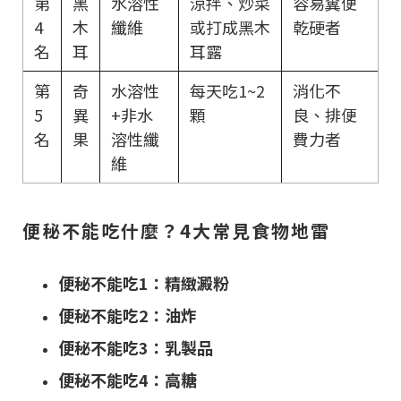
第
黑
水溶性
涼拌、炒菜
容易糞便
4
木
纖維
或打成黑木
乾硬者
名
耳
耳露
第
奇
水溶性
每天吃1~2
消化不
5
異
+非水
顆
良、排便
名
果
溶性纖
費力者
維
便秘不能吃什麼？4大常見食物地雷
便秘不能吃1：精緻澱粉
便秘不能吃2：油炸
便秘不能吃3：乳製品
便秘不能吃4：高糖