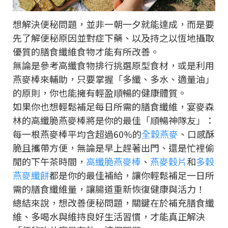
想解決便秘問題，並非一朝一夕就能達成，而是要
先了解便秘原因並對症下藥、以及持之以恆地攝取
優質的膳食纖維食物才能有所改善。
無論是參考高纖食物排行挑選原型食材，或是利用
燕麥棒來輔助，只要掌握「多纖、多水、適量油」
的原則，你也能擁有輕盈順暢的健康體質。
如果你也想輕鬆補足每日所需的膳食纖維，宴麥森
林的高纖脆燕麥棒將是你的最佳「順暢神隊友」：
每一根燕麥棒平均含超過60%的
全穀燕麥
、口感酥
脆且攜帶方便，無論是早上趕著出門、還是忙裡偷
閒的下午茶時間，
高纖脆燕麥棒
、
燕麥穀片
和
多穀
燕麥纖餅
都是你的最佳補給，讓你輕鬆補足一日所
需的膳食纖維量，讓腸道重新恢復健康與活力！
總結來說，想改善便秘問題，關鍵在於補充膳食纖
維、多喝水與維持良好生活習慣，才能真正解決