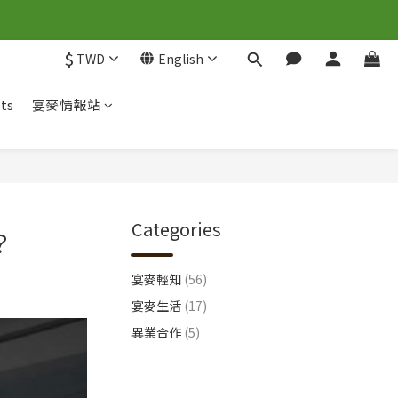
$
TWD
English
ts
宴麥情報站
Categories
？
宴麥輕知
(56)
宴麥生活
(17)
異業合作
(5)