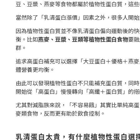
豆、豆漿、燕麥等食物都屬於植物性蛋白質，這些
當然除了「乳清蛋白漲價」因素之外，很多人開始
因為植物性蛋白質並不像乳清蛋白偏向運動後的快
衡。比如
燕麥、豆漿、豆類等植物性蛋白食物
要融
群。
追求高蛋白補充可以選擇「大豆蛋白＋優格＋燕麥
體營養更均衡。
由此可以發現植物性蛋白不只能補充蛋白質，同時
開始從「高蛋白」慢慢轉向「高纖＋蛋白質」的搭
尤其對減脂族來說，「不容易餓」其實比單純高蛋
麥類食物，反而更有助於飲食控制。
乳清蛋白太貴，有什麼植物性蛋白選