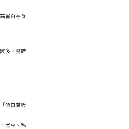
高蛋白零食
變多，整體
「蛋白質吸
、黑豆、毛