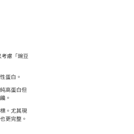
以考慮「豌豆
物性蛋白。
純高蛋白但
嘴饞。
標。尤其現
也更完整。