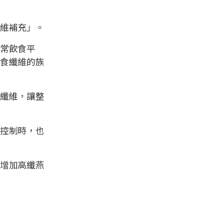
維補充」。
常飲食平
食纖維的族
纖維，讓整
控制時，也
增加高纖燕