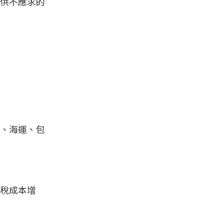
供不應求的
、海運、包
稅成本增