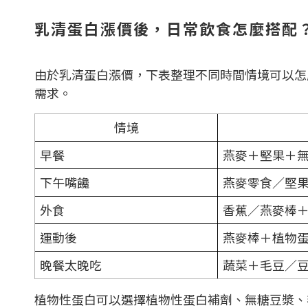
乳清蛋白漲價後，日常飲食怎麼搭配
由於乳清蛋白漲價，下表整理不同時間情境可以怎
需求。
情境
早餐
燕麥＋堅果＋
下午嘴饞
燕麥零食／堅
外食
香蕉／燕麥棒
運動後
燕麥棒＋植物
晚餐太晚吃
蔬菜＋毛豆／
植物性蛋白可以選擇植物性蛋白補劑、無糖豆漿、