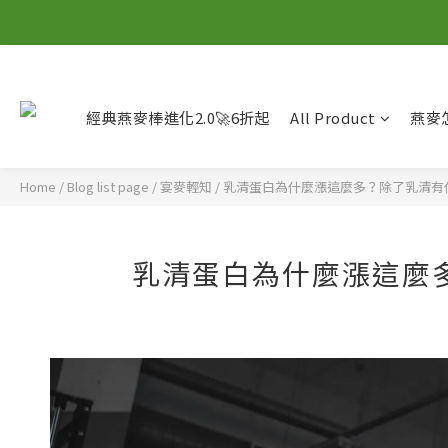
經典燕麥棒進化2.0🚀6折起
All Product
燕麥
Home
/
Blog list page
/
宴麥輕知
/
乳清蛋白為什麼漲這麼多？除了乳清有
乳清蛋白為什麼漲這麼