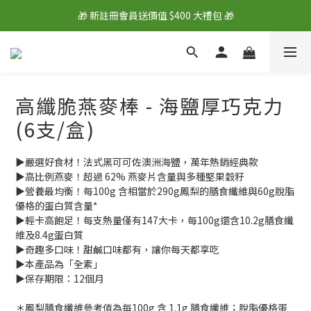
🎁 新註冊會員送價值 $400 大禮包 🎁
🎁 新註冊會員送價值 $400 大禮包 🎁
💰 綁定LINE好友再拿 $100 購物金 💰
🎁 新註冊會員送價值 $400 大禮包 🎁
高纖脆燕麥棒 - 海鹽厚巧克力
(6支/盒)
▶嚴選好食材！法式黑可可佐澳洲海鹽，萬年熱銷經典款
▶高比例燕麥！超過 62% 燕麥片含量與多種堅果穀籽
▶營養最均衡！每100g 含相當於290g鳳梨的膳食纖維與60g脫脂
優格的蛋白質含量*
▶輕卡高飽足！每支熱量僅有147大卡，每100g還含10.2g膳食纖
維及8.4g蛋白質
▶奇趣多口味！甜鹹口味都有，讓你每天都享吃
▶本產品為「全素」
▶保存期限：12個月
＊鳳梨膳食纖維參考值為每100g 含 1.1g 膳食纖維；脫脂優格蛋