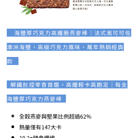
海鹽厚巧克力高纖脆燕麥棒｜法式黑可可佐
澳洲海鹽，高級巧克力風味，萬年熱銷經典
款
解饞飮控零食首選，高纖輕卡高飽足｜每支
海鹽厚巧克力燕麥棒
全穀燕麥與堅果比例超過62%
熱量僅有147大卡
10.2g膳食纖維