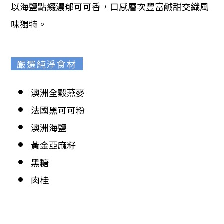
以海鹽點綴濃郁可可香，口感層次豐富鹹甜交織風
味獨特。
嚴選純淨食材
澳洲全穀燕麥
法國黑可可粉
澳洲海鹽
黃金亞麻籽
黑糖
肉桂