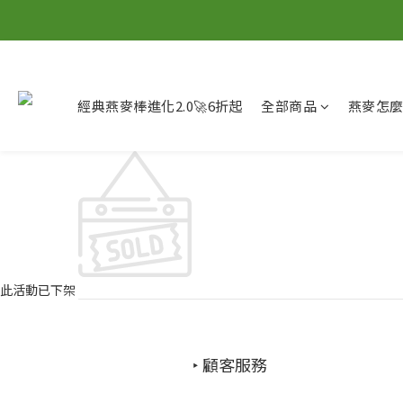
經典燕麥棒進化2.0🚀6折起
全部商品
燕麥怎
此活動已下架
‣ 顧客服務