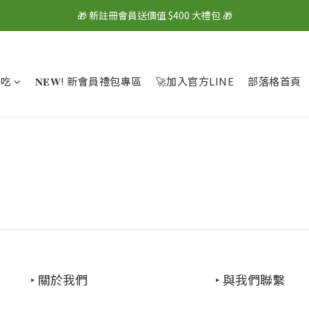
🎁 新註冊會員送價值 $400 大禮包 🎁
🎁 新註冊會員送價值 $400 大禮包 🎁
💰 綁定LINE好友再拿 $100 購物金 💰
🎁 新註冊會員送價值 $400 大禮包 🎁
麼吃
𝐍𝐄𝐖! 新會員禮包專區
🚀加入官方LINE
部落格首頁
‣ 關於我們
‣ 與我們聯繫