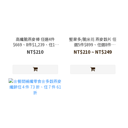
高纖脆燕麥棒 任選4件
堅果多/脆米花 燕麥穀片 任
$669、8件$1,239、任10
選5件$899、任選8件
件 $1,470
$1,249
NT$210
NT$210 ~ NT$249