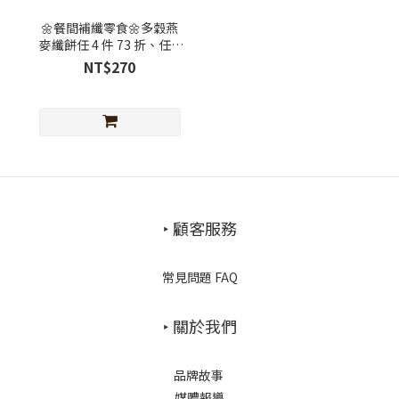
🌼餐間補纖零食🌼多穀燕
麥纖餅任 4 件 73 折、任 7
件 61 折
NT$270
‣ 顧客服務
常見問題 FAQ
‣ 關於我們
品牌故事
媒體報導